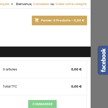

ançais
Bienvenue,
Connexion
ou
Créez votre compte
shopping_cart
Panier:
0
Produits - 0,00 €
0 articles
0,00 €
Total
TTC
0,00 €
COMMANDER