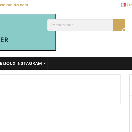
uxdimelda.com
Fr

BIJOUX INSTAGRAM