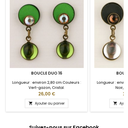
BOUCLE DUO 16
BOUC
Longueur : environ 2,80 cm.Couleurs :
Longueur : envir
Vert-gazon, Cristal.
Noir, Br
Prix
Pri
26,00 €
26
Ajouter au panier
Ajou


Suivez-nous sur Facebook