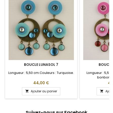
BOUCLE LUNASOL 7
BOUCLE
Longueur : 5,50 cm.Couleurs : Turquoise.
Longueur : 5,50
bonbon, R
Prix
Pri
44,00 €
44
Ajouter au panier
Ajou


Suivez-nous sur Facebook